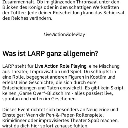
Zusammenhalt. Ob im glänzenden Thronsaal unter den
Blicken des Königs oder in den schattigen Werkstätten
der Tüftler: Jede deiner Entscheidung kann das Schicksal
des Reiches verändern.
L
ive
A
ction
R
ole
P
lay
Was ist LARP ganz allgemein?
LARP steht für
Live Action Role Playing
, eine Mischung
aus Theater, Improvisation und Spiel. Du schlüpfst in
eine Rolle, begegnest anderen Figuren in Kostüm und
erlebst eine Geschichte, die sich durch eure
Entscheidungen und Taten entwickelt. Es gibt kein Skript,
keinen „Game Over“-Bildschirm - alles passiert live,
spontan und mitten im Geschehen.
Dieses Event richtet sich besonders an Neugierige und
Einsteiger: Wenn dir Pen-&-Paper-Rollenspiele,
Krimidinner oder improvisiertes Theater Spaß machen,
wirst du dich hier sofort zuhause fühlen.